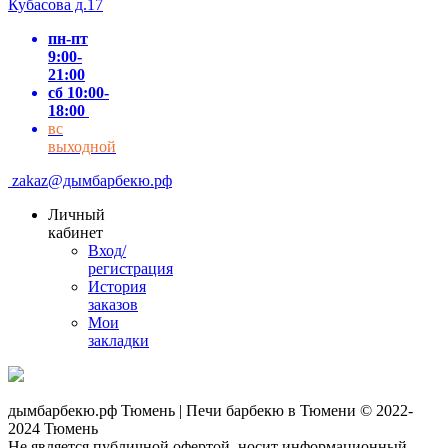
Кубасова д.17
пн-пт
9:00-
21:00
сб 10:00-
18:00
вс
выходной
zakaz@дымбарбекю.рф
Личный
кабинет
Вход/
регистрация
История
заказов
Мои
закладки
дымбарбекю.рф Тюмень | Печи барбекю в Тюмени © 2022-
2024 Тюмень
Не является публичной офертой, носит информационный